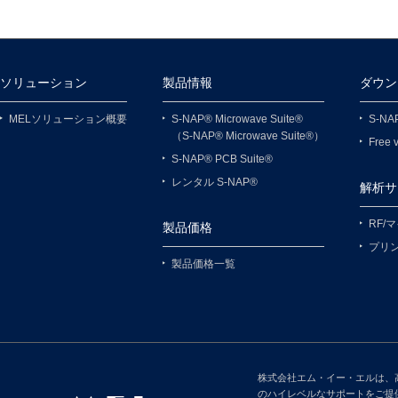
ソリューション
製品情報
ダウン
MELソリューション概要
S-NAP® Microwave Suite®
S-NAP
（S-NAP® Microwave Suite®）
Free
S-NAP® PCB Suite®
レンタル S-NAP®
解析サ
RF/
製品価格
プリ
製品価格一覧
株式会社エム・イー・エルは、
のハイレベルなサポートをご提